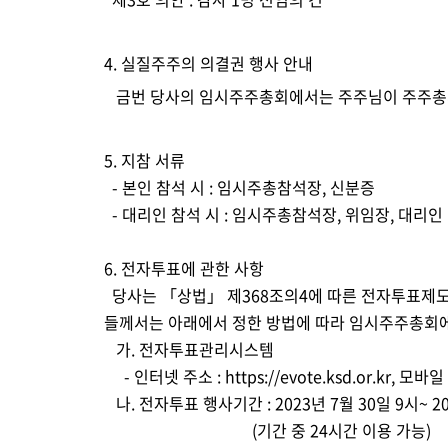
4. 
실질주주의 의결권 행사 안내
   금번 당사의 임시주주총회에서는 주주님이 주주
5. 
지참 서류
  - 
본인 참석 시 
: 
임시주총참석장
, 
신분증
  - 
대리인 참석 시 
: 
임시주총참석장
, 
위임장
, 
대리인
6. 
전자투표에 관한 사항
  당사는 
「
상법
」 
제
368
조의
4
에 따른 전자투표제도
들께서는 아래에서 정한 방법에 따라 임시주주총회
가
. 
전자투표관리시스템
     - 
인터넷 주소 
: 
https://evote.ksd.or.kr
, 
모바일 
나
. 
전자투표 행사기간 
: 2023
년 
7
월 
30
일 
9
시
~ 2
                                     (
기간 중 
24
시간 이용 가능
)