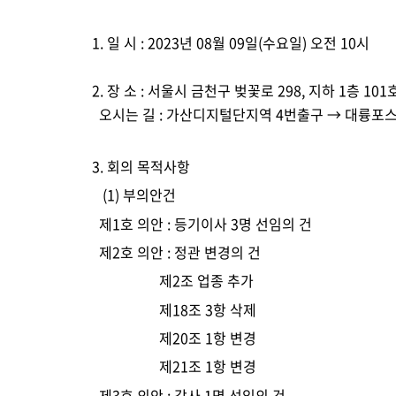
1. 
일 시 
: 2023
년 
08
월 
09
일
(
수요일
) 
오전 
10
시
2. 
장 소 
: 
서울시 금천구 벚꽃로 
298, 
지하 
1
층 
101
  오시는 길 
: 
가산디지털단지역 
4
번출구 
→ 
대륭포스
3. 
회의 목적사항
(1) 
부의안건 
  제
1
호 의안 
: 
등기이사 
3
명 선임의 건
  제
2
호 의안 
: 
정관 변경의 건
                   제
2
조 업종 추가
                   제
18
조 
3
항 삭제
                   제
20
조 
1
항 변경
                   제
21
조 
1
항 변경
  제
3
호 의안 
: 
감사 
1
명 선임의 건