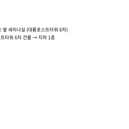
호 옆 세미나실 
(
대륭포스트타워 
6
차
)
트타워 
6
차 건물 
→ 
지하 
1
층