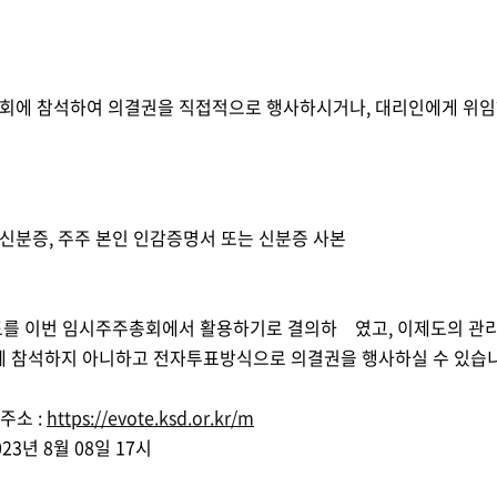
총회에 참석하여 의결권을 직접적으로 행사하시거나
, 
대리인에게 위임
 신분증
, 
주주 본인 인감증명서 또는 신분증 사본
를 이번 임시주주총회에서 활용하기로 결의하    였고
, 
이제도의 관
에 참석하지 아니하고 전자투표방식으로 의결권을 행사하실 수 있습
주소 
: 
https://evote.ksd.or.kr/m
023
년 
8
월 
08
일 
17
시