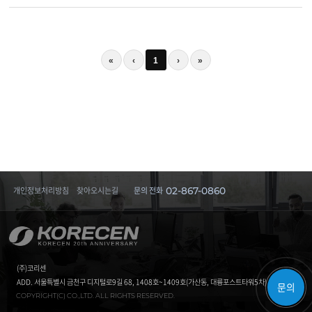
«
‹
1
›
»
개인정보처리방침
찾아오시는길
문의 전화
02-867-0860
(주)코리센
ADD. 서울특별시 금천구 디지털로9길 68, 1408호~1409호(가산동, 대륭포스트타워5차)
문의
COPYRIGHT(C) CO.,LTD. ALL RIGHTS RESERVED.