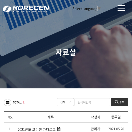
Select Language
▼
자료실
1
검색
TOTAL.
No.
제목
작성자
등록일
1
관리자
2021.05.20
2021년도 코리센 카다로그